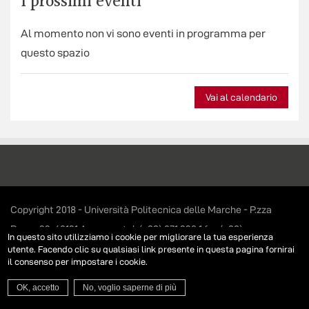
I prossimi eventi
Al momento non vi sono eventi in programma per
questo spazio
Vai al calendario
Copyright 2018 - Università Politecnica delle Marche - P.zza
Roma 22, 60121 Ancona - tel. (+39) 071.220.1 fax (+39)
In questo sito utilizziamo i cookie per migliorare la tua esperienza
071.220.2324 - P.I. 00382520427 -
Privacy e Cookie Policy
utente. Facendo clic su qualsiasi link presente in questa pagina fornirai
il consenso per impostare i cookie.
OK, accetto
No, voglio saperne di più